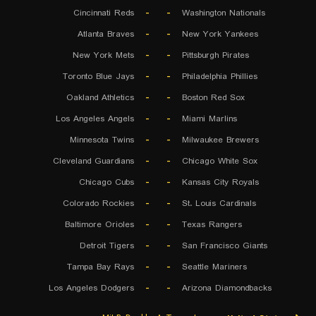
Cincinnati Reds
-
-
Washington Nationals
Atlanta Braves
-
-
New York Yankees
New York Mets
-
-
Pittsburgh Pirates
Toronto Blue Jays
-
-
Philadelphia Phillies
Oakland Athletics
-
-
Boston Red Sox
Los Angeles Angels
-
-
Miami Marlins
Minnesota Twins
-
-
Milwaukee Brewers
Cleveland Guardians
-
-
Chicago White Sox
Chicago Cubs
-
-
Kansas City Royals
Colorado Rockies
-
-
St. Louis Cardinals
Baltimore Orioles
-
-
Texas Rangers
Detroit Tigers
-
-
San Francisco Giants
Tampa Bay Rays
-
-
Seattle Mariners
Los Angeles Dodgers
-
-
Arizona Diamondbacks