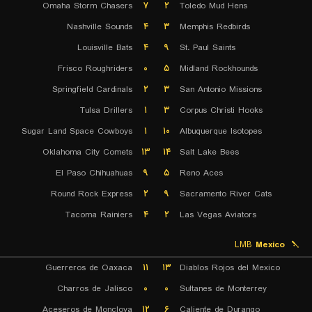
Omaha Storm Chasers
۷
۲
Toledo Mud Hens
Nashville Sounds
۴
۳
Memphis Redbirds
Louisville Bats
۴
۹
St. Paul Saints
Frisco Roughriders
۰
۵
Midland Rockhounds
Springfield Cardinals
۲
۳
San Antonio Missions
Tulsa Drillers
۱
۳
Corpus Christi Hooks
Sugar Land Space Cowboys
۱
۱۰
Albuquerque Isotopes
Oklahoma City Comets
۱۳
۱۴
Salt Lake Bees
El Paso Chihuahuas
۹
۵
Reno Aces
Round Rock Express
۲
۹
Sacramento River Cats
Tacoma Rainiers
۴
۲
Las Vegas Aviators
LMB
Mexico
Guerreros de Oaxaca
۱۱
۱۳
Diablos Rojos del Mexico
Charros de Jalisco
۰
۰
Sultanes de Monterrey
Aceseros de Monclova
۱۲
۶
Caliente de Durango