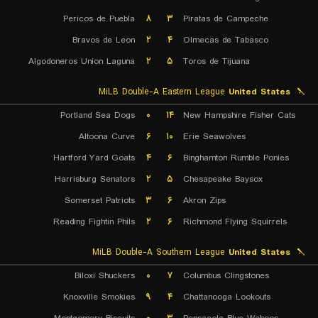
Pericos de Puebla
۸
۳
Piratas de Campeche
Bravos de Leon
۲
۴
Olmecas de Tabasco
Algodoneros Union Laguna
۲
۵
Toros de Tijuana
MiLB Double-A Eastern League
United States
Portland Sea Dogs
۰
۱۴
New Hampshire Fisher Cats
Altoona Curve
۶
۱۰
Erie Seawolves
Hartford Yard Goats
۴
۶
Binghamton Rumble Ponies
Harrisburg Senators
۲
۵
Chesapeake Baysox
Somerset Patriots
۳
۶
Akron Zips
Reading Fightin Phils
۲
۶
Richmond Flying Squirrels
MiLB Double-A Southern League
United States
Biloxi Shuckers
۰
۷
Columbus Clingstones
Knoxville Smokies
۹
۴
Chattanooga Lookouts