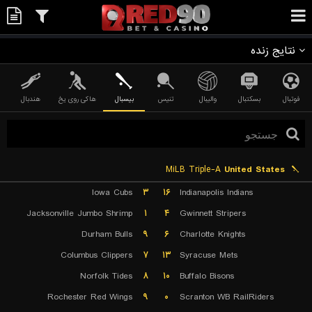
نتایج زنده
فوتبال
بسکتبال
والیبال
تنیس
بیسبال
هاکی روی یخ
هندبال
MiLB Triple-A
United States
Iowa Cubs
۳
۱۶
Indianapolis Indians
Jacksonville Jumbo Shrimp
۱
۴
Gwinnett Stripers
Durham Bulls
۹
۶
Charlotte Knights
Columbus Clippers
۷
۱۳
Syracuse Mets
Norfolk Tides
۸
۱۰
Buffalo Bisons
Rochester Red Wings
۹
۰
Scranton WB RailRiders