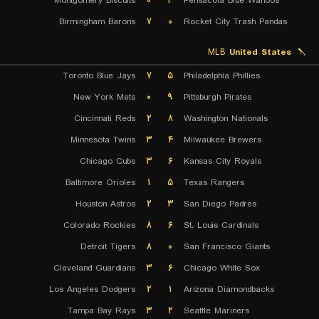
Montgomery Biscuits
۰
۳
Pensacola Blue Wahoos
Birmingham Barons
۷
۰
Rocket City Trash Pandas
MLB
United States
Toronto Blue Jays
۷
۵
Philadelphia Phillies
New York Mets
۰
۹
Pittsburgh Pirates
Cincinnati Reds
۲
۸
Washington Nationals
Minnesota Twins
۳
۴
Milwaukee Brewers
Chicago Cubs
۳
۶
Kansas City Royals
Baltimore Orioles
۱
۵
Texas Rangers
Houston Astros
۲
۳
San Diego Padres
Colorado Rockies
۸
۶
St. Louis Cardinals
Detroit Tigers
۸
۰
San Francisco Giants
Cleveland Guardians
۳
۶
Chicago White Sox
Los Angeles Dodgers
۲
۱
Arizona Diamondbacks
Tampa Bay Rays
۳
۲
Seattle Mariners