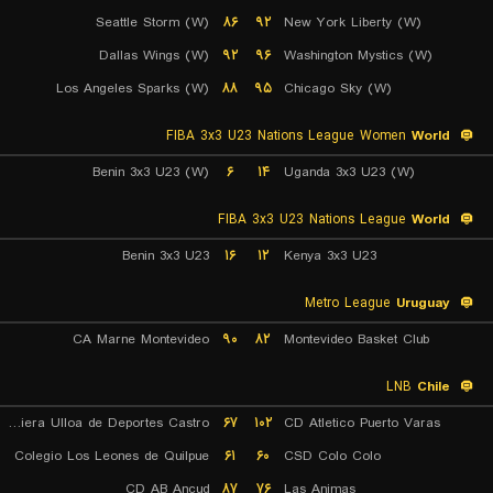
Seattle Storm (W)
۸۶
۹۲
New York Liberty (W)
Dallas Wings (W)
۹۲
۹۶
Washington Mystics (W)
Los Angeles Sparks (W)
۸۸
۹۵
Chicago Sky (W)
FIBA 3x3 U23 Nations League Women
World
Benin 3x3 U23 (W)
۶
۱۴
Uganda 3x3 U23 (W)
FIBA 3x3 U23 Nations League
World
Benin 3x3 U23
۱۶
۱۲
Kenya 3x3 U23
Metro League
Uruguay
CA Marne Montevideo
۹۰
۸۲
Montevideo Basket Club
LNB
Chile
Naviera Ulloa de Deportes Castro
۶۷
۱۰۲
CD Atletico Puerto Varas
Colegio Los Leones de Quilpue
۶۱
۶۰
CSD Colo Colo
CD AB Ancud
۸۷
۷۶
Las Animas