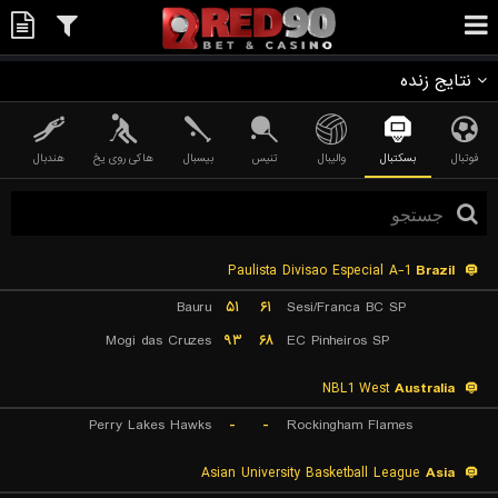
نتایج زنده
فوتبال
بسکتبال
والیبال
تنیس
بیسبال
هاکی روی یخ
هندبال
Paulista Divisao Especial A-1
Brazil
Bauru
۵۱
۶۱
Sesi/Franca BC SP
Mogi das Cruzes
۹۳
۶۸
EC Pinheiros SP
NBL1 West
Australia
Perry Lakes Hawks
-
-
Rockingham Flames
Asian University Basketball League
Asia