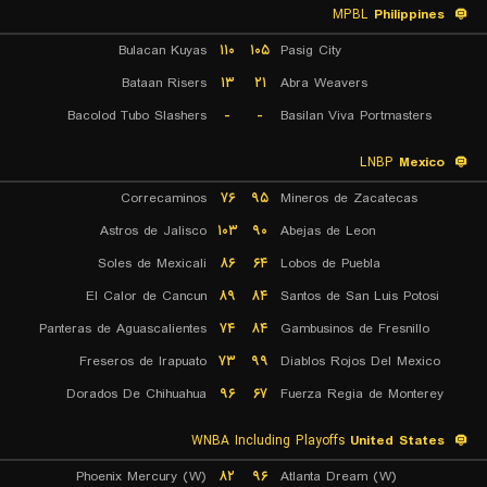
MPBL
Philippines
Bulacan Kuyas
۱۱۰
۱۰۵
Pasig City
Bataan Risers
۱۳
۲۱
Abra Weavers
Bacolod Tubo Slashers
-
-
Basilan Viva Portmasters
LNBP
Mexico
Correcaminos
۷۶
۹۵
Mineros de Zacatecas
Astros de Jalisco
۱۰۳
۹۰
Abejas de Leon
Soles de Mexicali
۸۶
۶۴
Lobos de Puebla
El Calor de Cancun
۸۹
۸۴
Santos de San Luis Potosi
Panteras de Aguascalientes
۷۴
۸۴
Gambusinos de Fresnillo
Freseros de Irapuato
۷۳
۹۹
Diablos Rojos Del Mexico
Dorados De Chihuahua
۹۶
۶۷
Fuerza Regia de Monterey
WNBA Including Playoffs
United States
Phoenix Mercury (W)
۸۲
۹۶
Atlanta Dream (W)