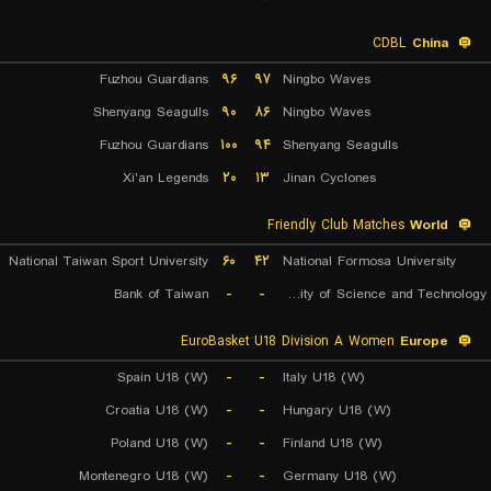
CDBL
China
Fuzhou Guardians
۹۶
۹۷
Ningbo Waves
Shenyang Seagulls
۹۰
۸۶
Ningbo Waves
Fuzhou Guardians
۱۰۰
۹۴
Shenyang Seagulls
Xi'an Legends
۲۰
۱۳
Jinan Cyclones
Friendly Club Matches
World
National Taiwan Sport University
۶۰
۴۲
National Formosa University
Bank of Taiwan
-
-
Chien Hsin University of Science and Technology
EuroBasket U18 Division A Women
Europe
Spain U18 (W)
-
-
Italy U18 (W)
Croatia U18 (W)
-
-
Hungary U18 (W)
Poland U18 (W)
-
-
Finland U18 (W)
Montenegro U18 (W)
-
-
Germany U18 (W)