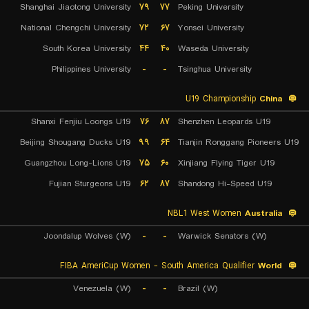
Shanghai Jiaotong University
۷۹
۷۷
Peking University
National Chengchi University
۷۲
۶۷
Yonsei University
South Korea University
۴۴
۴۰
Waseda University
Philippines University
-
-
Tsinghua University
U19 Championship
China
Shanxi Fenjiu Loongs U19
۷۶
۸۷
Shenzhen Leopards U19
Beijing Shougang Ducks U19
۹۹
۶۴
Tianjin Ronggang Pioneers U19
Guangzhou Long-Lions U19
۷۵
۶۰
Xinjiang Flying Tiger U19
Fujian Sturgeons U19
۶۲
۸۷
Shandong Hi-Speed U19
NBL1 West Women
Australia
Joondalup Wolves (W)
-
-
Warwick Senators (W)
FIBA AmeriCup Women - South America Qualifier
World
Venezuela (W)
-
-
Brazil (W)