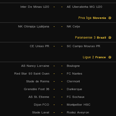
Inter De Minas U20
-
-
AE Uberabinha MG U20
Prva liga
Slovenia
NK Olimpija Ljubljana
-
-
NK Celje
Paranaense 3
Brazil
CE Uniao PR
-
-
SC Campo Mourao PR
Ligue 2
France
AS Nancy Lorraine
-
-
Boulogne
Red Star 93 Saint Ouen
-
-
FC Nantes
Stade de Reims
-
-
Clermont
Grenoble Foot 38
-
-
Dunkerque
AS St. Etienne
-
-
FC Sochaux
Dijon FCO
-
-
Montpellier HSC
Stade Laval
-
-
Rodez Aveyron