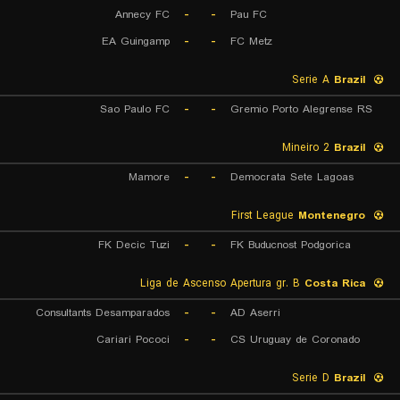
Annecy FC
-
-
Pau FC
EA Guingamp
-
-
FC Metz
Serie A
Brazil
Sao Paulo FC
-
-
Gremio Porto Alegrense RS
Mineiro 2
Brazil
Mamore
-
-
Democrata Sete Lagoas
First League
Montenegro
FK Decic Tuzi
-
-
FK Buducnost Podgorica
Liga de Ascenso Apertura gr. B
Costa Rica
Consultants Desamparados
-
-
AD Aserri
Cariari Pococi
-
-
CS Uruguay de Coronado
Serie D
Brazil