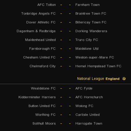
AFC Totton
-
-
Farnham Town
Tonbridge Angels FC
-
-
Braintree Town FC
Dover Athletic FC
-
-
Billericay Town FC
Dagenham & Redbridge
-
-
Dorking Wanderers
Maidenhead United
-
-
Truro City FC
Farnborough FC
-
-
Maidstone Utd
Chesham United FC
-
-
Weston-super-Mare FC
Chelmsford City
-
-
Hemel Hempstead Town FC
National League
England
Wealdstone FC
-
-
AFC Fylde
Kidderminster Harriers
-
-
AFC Hornchurch
Sutton United FC
-
-
Woking FC
Worthing FC
-
-
Carlisle United
Solihull Moors
-
-
Harrogate Town