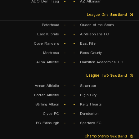
ADO Den Haag
-
-
AZ Alkmaar
League One
Scotland
Peterhead
-
-
Queen of the South
East Kilbride
-
-
Airdrieonians FC
Cove Rangers
-
-
East Fife
Montrose
-
-
Ross County
Alloa Athletic
-
-
Hamilton Academical FC
League Two
Scotland
Annan Athletic
-
-
Stranraer
Forfar Athletic
-
-
Elgin City
Stirling Albion
-
-
Kelty Hearts
Clyde FC
-
-
Dumbarton
FC Edinburgh
-
-
Spartans FC
Championship
Scotland