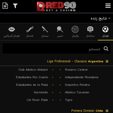
نتایج زنده
فوتبال
بسکتبال
والیبال
تنیس
بیسبال
هندبال
فوتبال آمریکایی
Liga Profesional - Clausura
Argentina
Club Atletico Aldosivi
-
-
Rosario Central
Estudiantes Rio Cuarto
-
-
Independiente Rivadavia
Estudiantes de la Plata
-
-
Deportivo Riestra
Sarmiento
-
-
Atletico Tucuman
CA River Plate
-
-
Tigre
Primera Division
Chile