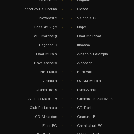
OGC Nice
-
-
Cagliari
Deportivo La Coruna
-
-
Genoa
Newcastle
-
-
Valencia CF
Celta de Vigo
-
-
Napoli
SV Elversberg
-
-
Real Mallorca
Leganes B
-
-
Illescas
Real Murcia
-
-
Albacete Balompie
Navalcarnero
-
-
Alcorcon
NK Lucko
-
-
Karlovac
Orihuela
-
-
UCAM Murcia
Crema 1908
-
-
Lumezzane
Atletico Madrid B
-
-
Gimnastica Segoviana
Club Portugalete
-
-
CD Derio
CD Mirandes
-
-
Osasuna B
Fleet FC
-
-
Chanthaburi FC