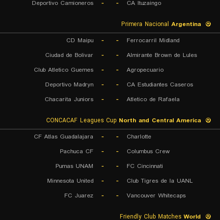
Deportivo Camioneros
-
-
CA Ituzaingo
Primera Nacional
Argentina
CD Maipu
-
-
Ferrocarril Midland
Ciudad de Bolivar
-
-
Almirante Brown de Lules
Club Atletico Guemes
-
-
Agropecuario
Deportivo Madryn
-
-
CA Estudiantes Caseros
Chacarita Juniors
-
-
Atletico de Rafaela
CONCACAF Leagues Cup
North and Central America
CF Atlas Guadalajara
-
-
Charlotte
Pachuca CF
-
-
Columbus Crew
Pumas UNAM
-
-
FC Cincinnati
Minnesota United
-
-
Club Tigres de la UANL
FC Juarez
-
-
Vancouver Whitecaps
Friendly Club Matches
World