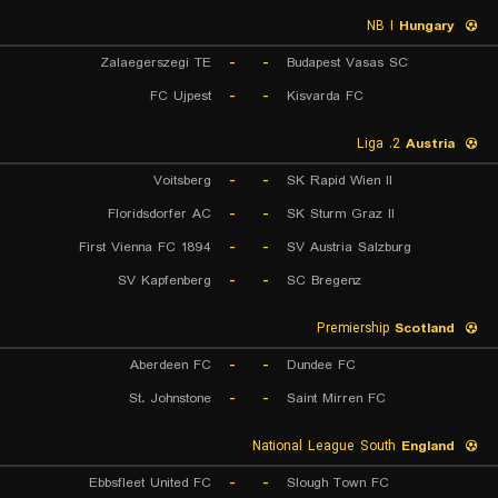
NB I
Hungary
Zalaegerszegi TE
-
-
Budapest Vasas SC
FC Ujpest
-
-
Kisvarda FC
2. Liga
Austria
Voitsberg
-
-
SK Rapid Wien II
Floridsdorfer AC
-
-
SK Sturm Graz II
First Vienna FC 1894
-
-
SV Austria Salzburg
SV Kapfenberg
-
-
SC Bregenz
Premiership
Scotland
Aberdeen FC
-
-
Dundee FC
St. Johnstone
-
-
Saint Mirren FC
National League South
England
Ebbsfleet United FC
-
-
Slough Town FC