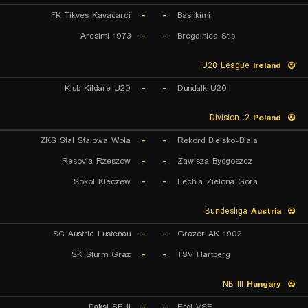
FK Tikves Kavadarci
-
-
Bashkimi
Aresimi 1973
-
-
Bregalnica Stip
U20 League
Ireland
Klub Kildare U20
-
-
Dundalk U20
2. Division
Poland
ZKS Stal Stalowa Wola
-
-
Rekord Bielsko-Biala
Resovia Rzeszow
-
-
Zawisza Bydgoszcz
Sokol Kleczew
-
-
Lechia Zielona Gora
Bundesliga
Austria
SC Austria Lustenau
-
-
Grazer AK 1902
SK Sturm Graz
-
-
TSV Hartberg
NB III
Hungary
Paksi SE II
-
-
Erdi VSE