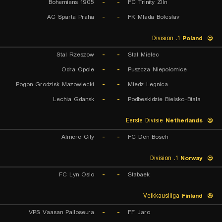
Bohemians 1905
-
-
FC Trinity Zlín
AC Sparta Praha
-
-
FK Mlada Boleslav
1. Division
Poland
Stal Rzeszow
-
-
Stal Mielec
Odra Opole
-
-
Puszcza Niepołomice
Pogon Grodzisk Mazowiecki
-
-
Miedz Legnica
Lechia Gdansk
-
-
Podbeskidzie Bielsko-Biala
Eerste Divisie
Netherlands
Almere City
-
-
FC Den Bosch
1. Division
Norway
FC Lyn Oslo
-
-
Stabaek
Veikkausliiga
Finland
VPS Vaasan Palloseura
-
-
FF Jaro