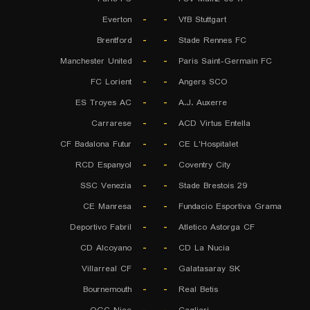
Everton
-
-
VfB Stuttgart
Brentford
-
-
Stade Rennes FC
Manchester United
-
-
Paris Saint-Germain FC
FC Lorient
-
-
Angers SCO
ES Troyes AC
-
-
A.J. Auxerre
Carrarese
-
-
ACD Virtus Entella
CF Badalona Futur
-
-
CE L'Hospitalet
RCD Espanyol
-
-
Coventry City
SSC Venezia
-
-
Stade Brestois 29
CE Manresa
-
-
Fundacio Esportiva Grama
Deportivo Fabril
-
-
Atletico Astorga CF
CD Alcoyano
-
-
CD La Nucia
Villarreal CF
-
-
Galatasaray SK
Bournemouth
-
-
Real Betis