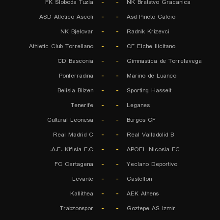
FK Sloboda Tuzla
-
-
NK Bratstvo Gracanica
ASD Atletico Ascoli
-
-
Asd Pineto Calcio
NK Bjelovar
-
-
Radnik Krizevci
Athletic Club Torrellano
-
-
CF Elche Ilicitano
CD Basconia
-
-
Gimnastica de Torrelavega
Ponferradina
-
-
Marino de Luanco
Belisia Bilzen
-
-
Sporting Hasselt
Tenerife
-
-
Leganes
Cultural Leonesa
-
-
Burgos CF
Real Madrid C
-
-
Real Valladolid B
A.E. Kifisia F.C.
-
-
APOEL Nicosia FC
FC Cartagena
-
-
Yeclano Deportivo
Levante
-
-
Castellon
Kallithea
-
-
AEK Athens
Trabzonspor
-
-
Goztepe AS Izmir