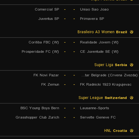
Comercial SP
-
-
Uniao Sao Joao
Juventus SP
-
-
Primavera SP
Brasileiro A3 Women
Brazil
Coritiba FBC (W)
-
-
Realidade Jovem (W)
Prosperidade FC (W)
-
-
CE Juventude SE (W)
Super Liga
Serbia
FK Novi Pazar
-
-
FK Red Star Belgrade (Crvena Zvezda)
FK Zemun
-
-
FK Radnicki 1923 Kragujevac
Super League
Switzerland
BSC Young Boys Bern
-
-
Lausanne-Sports
Grasshopper Club Zurich
-
-
Servette Geneve FC
HNL
Croatia