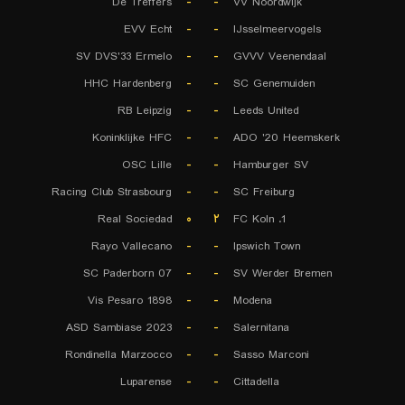
De Treffers
-
-
VV Noordwijk
EVV Echt
-
-
IJsselmeervogels
SV DVS'33 Ermelo
-
-
GVVV Veenendaal
HHC Hardenberg
-
-
SC Genemuiden
RB Leipzig
-
-
Leeds United
Koninklijke HFC
-
-
ADO '20 Heemskerk
OSC Lille
-
-
Hamburger SV
Racing Club Strasbourg
-
-
SC Freiburg
Real Sociedad
۰
۲
1. FC Koln
Rayo Vallecano
-
-
Ipswich Town
SC Paderborn 07
-
-
SV Werder Bremen
Vis Pesaro 1898
-
-
Modena
ASD Sambiase 2023
-
-
Salernitana
Rondinella Marzocco
-
-
Sasso Marconi
Luparense
-
-
Cittadella