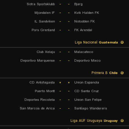
Sotra Sportsklubb
-
-
Bjarg
Mjondalen IF
-
-
Kvik Halden FK
IL Sandviken
-
-
Notodden FK
Pors Grenland
-
-
FK Arendal
Liga Nacional
Guatemala
Club Xelaju
-
-
Malacateco
Deportivo Marquense
-
-
Deportivo Mixco
Primera B
Chile
CD Antofagasta
۰
۰
Union Espanola
Puerto Montt
-
-
CD Santa Cruz
Deportes Recoleta
-
-
Union San Felipe
San Marcos de Arica
-
-
Santiago Wanderers
Liga AUF Uruguaya
Uruguay