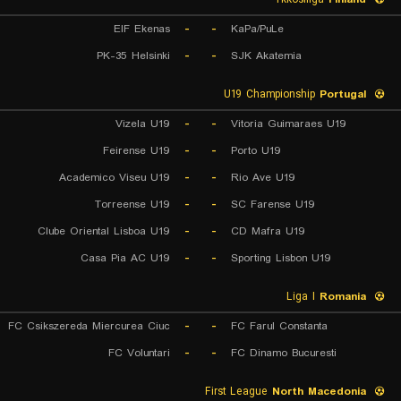
EIF Ekenas
-
-
KaPa/PuLe
PK-35 Helsinki
-
-
SJK Akatemia
U19 Championship
Portugal
Vizela U19
-
-
Vitoria Guimaraes U19
Feirense U19
-
-
Porto U19
Academico Viseu U19
-
-
Rio Ave U19
Torreense U19
-
-
SC Farense U19
Clube Oriental Lisboa U19
-
-
CD Mafra U19
Casa Pia AC U19
-
-
Sporting Lisbon U19
Liga I
Romania
FC Csikszereda Miercurea Ciuc
-
-
FC Farul Constanta
FC Voluntari
-
-
FC Dinamo Bucuresti
First League
North Macedonia