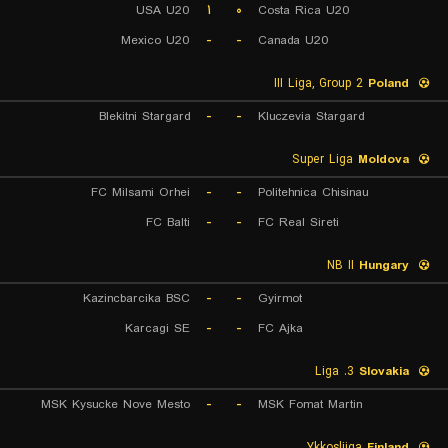
USA U20
۱
۰
Costa Rica U20
Mexico U20
-
-
Canada U20
III Liga, Group 2
Poland
Blekitni Stargard
-
-
Kluczevia Stargard
Super Liga
Moldova
FC Milsami Orhei
-
-
Politehnica Chisinau
FC Balti
-
-
FC Real Sireti
NB II
Hungary
Kazincbarcika BSC
-
-
Gyirmot
Karcagi SE
-
-
FC Ajka
3. Liga
Slovakia
MSK Kysucke Nove Mesto
-
-
MSK Fomat Martin
Ykkosliiga
Finland