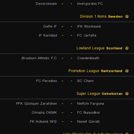
Deveronvale
-
-
Invergordon FC
Division 1 Norra
Sweden
Gefle IF
-
-
IFK Stocksund
IF Karlstad
-
-
FC Jarfalla
Lowland League
Scotland
Broxburn Athletic F.C.
-
-
Cowdenbeath
Promotion League
Switzerland
FC Paradiso
-
-
SC Cham
Super League
Uzbekistan
PFK Qizilqum Zarafshon
-
-
Neftchi Fargona
Olmaliq OKMK
-
-
FC Bunyodkor
FK Kokand 1912
-
-
Nasaf Qarshi