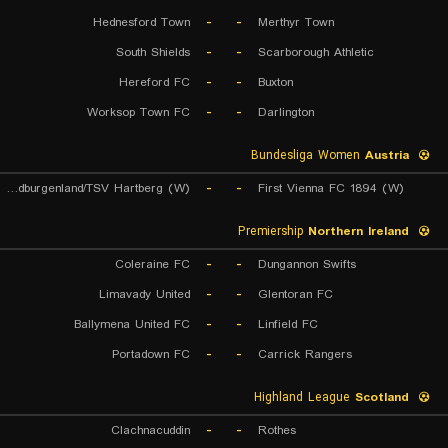
Hednesford Town
-
-
Merthyr Town
South Shields
-
-
Scarborough Athletic
Hereford FC
-
-
Buxton
Worksop Town FC
-
-
Darlington
Bundesliga Women
Austria
FC Sudburgenland/TSV Hartberg (W)
-
-
First Vienna FC 1894 (W)
Premiership
Northern Ireland
Coleraine FC
-
-
Dungannon Swifts
Limavady United
-
-
Glentoran FC
Ballymena United FC
-
-
Linfield FC
Portadown FC
-
-
Carrick Rangers
Highland League
Scotland
Clachnacuddin
-
-
Rothes