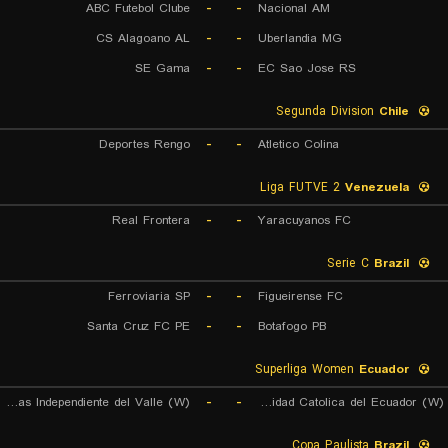
ABC Futebol Clube
-
-
Nacional AM
CS Alagoano AL
-
-
Uberlandia MG
SE Gama
-
-
EC Sao Jose RS
Segunda Division
Chile
Deportes Rengo
-
-
Atletico Colina
Liga FUTVE 2
Venezuela
Real Frontera
-
-
Yaracuyanos FC
Serie C
Brazil
Ferroviaria SP
-
-
Figueirense FC
Santa Cruz FC PE
-
-
Botafogo PB
Superliga Women
Ecuador
Dragonas Independiente del Valle (W)
-
-
Universidad Catolica del Ecuador (W)
Copa Paulista
Brazil