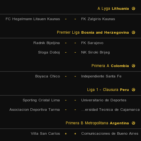
A Lyga
Lithuania
FC Hegelmann Litauen Kaunas
-
-
FK Zalgiris Kaunas
Premier Liga
Bosnia and Herzegovina
Radnik Bijeljina
-
-
FK Sarajevo
Sloga Doboj
-
-
NK Siroki Brijeg
Primera A
Colombia
Boyaca Chico
-
-
Independiente Santa Fe
Liga 1 - Clausura
Peru
Sporting Cristal Lima
-
-
Universitario de Deportes
Asociacion Deportiva Tarma
-
-
Universidad Tecnica de Cajamarca
Primera B Metropolitana
Argentina
Villa San Carlos
۰
۰
Comunicaciones de Bueno Aires