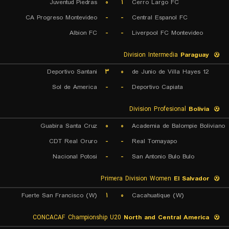
Juventud Piedras
۰
۱
Cerro Largo FC
CA Progreso Montevideo
-
-
Central Espanol FC
Albion FC
-
-
Liverpool FC Montevideo
Division Intermedia
Paraguay
Deportivo Santani
۳
۰
12 de Junio de Villa Hayes
Sol de America
-
-
Deportivo Capiata
Division Profesional
Bolivia
Guabira Santa Cruz
۰
۰
Academia de Balompie Boliviano
CDT Real Oruro
-
-
Real Tomayapo
Nacional Potosi
-
-
San Antonio Bulo Bulo
Primera Division Women
El Salvador
Fuerte San Francisco (W)
۱
۰
Cacahuatique (W)
CONCACAF Championship U20
North and Central America