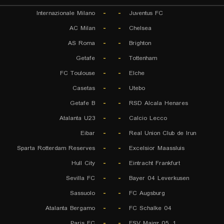
Internazionale Milano
-
-
Juventus FC
AC Milan
-
-
Chelsea
AS Roma
-
-
Brighton
Getafe
-
-
Tottenham
FC Toulouse
-
-
Elche
Casetas
-
-
Utebo
Getafe B
-
-
RSD Alcala Henares
Atalanta U23
-
-
Calcio Lecco
Eibar
-
-
Real Union Club de Irun
Sparta Rotterdam Reserves
-
-
Excelsior Maassluis
Hull City
-
-
Eintracht Frankfurt
Sevilla FC
-
-
Bayer 04 Leverkusen
Sassuolo
-
-
FC Augsburg
Atalanta Bergamo
-
-
FC Schalke 04
Paris FC
-
-
1. FSV Mainz 05