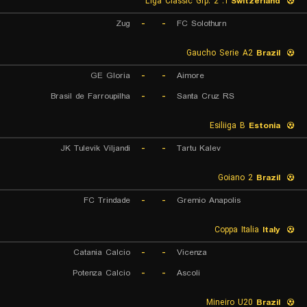
1. Liga Classic Grp. 2
Switzerland
Zug
-
-
FC Solothurn
Gaucho Serie A2
Brazil
GE Gloria
-
-
Aimore
Brasil de Farroupilha
-
-
Santa Cruz RS
Esiliiga B
Estonia
JK Tulevik Viljandi
-
-
Tartu Kalev
Goiano 2
Brazil
FC Trindade
-
-
Gremio Anapolis
Coppa Italia
Italy
Catania Calcio
-
-
Vicenza
Potenza Calcio
-
-
Ascoli
Mineiro U20
Brazil