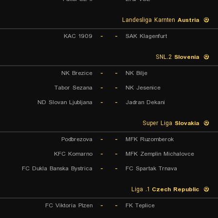
Landesliga Karnten
Austria
KAC 1909
-
-
SAK Klagenfurt
2.SNL
Slovenia
NK Brezice
-
-
NK Bilje
Tabor Sezana
-
-
NK Jesenice
ND Slovan Ljubljana
-
-
Jadran Dekani
Super Liga
Slovakia
Podbrezova
-
-
MFK Ruzomberok
KFC Komarno
-
-
MFK Zemplin Michalovce
FC Dukla Banska Bystrica
-
-
FC Spartak Trnava
1. Liga
Czech Republic
FC Viktoria Plzen
-
-
FK Teplice