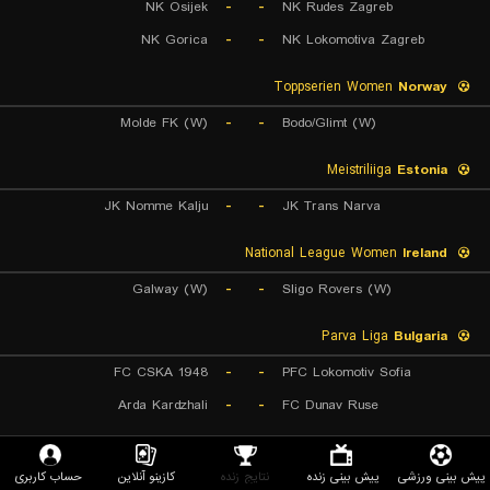
NK Osijek
-
-
NK Rudes Zagreb
NK Gorica
-
-
NK Lokomotiva Zagreb
Toppserien Women
Norway
Molde FK (W)
-
-
Bodo/Glimt (W)
Meistriliiga
Estonia
JK Nomme Kalju
-
-
JK Trans Narva
National League Women
Ireland
Galway (W)
-
-
Sligo Rovers (W)
Parva Liga
Bulgaria
FC CSKA 1948
-
-
PFC Lokomotiv Sofia
Arda Kardzhali
-
-
FC Dunav Ruse
Tercera Division
Chile
پیش بینی ورزشی
پیش بینی زنده
نتایج زنده
کازینو آنلاین
حساب کاربری
CD Constitucion Unido
-
-
Deportes Rancagua