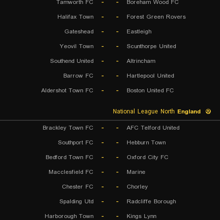
Tamworth FC
-
-
Boreham Wood FC
Halifax Town
-
-
Forest Green Rovers
Gateshead
-
-
Eastleigh
Yeovil Town
-
-
Scunthorpe United
Southend United
-
-
Altrincham
Barrow FC
-
-
Hartlepool United
Aldershot Town FC
-
-
Boston United FC
National League North
England
Brackley Town FC
-
-
AFC Telford United
Southport FC
-
-
Hebburn Town
Bedford Town FC
-
-
Oxford City FC
Macclesfield FC
-
-
Marine
Chester FC
-
-
Chorley
Spalding Utd
-
-
Radcliffe Borough
Harborough Town
-
-
Kings Lynn