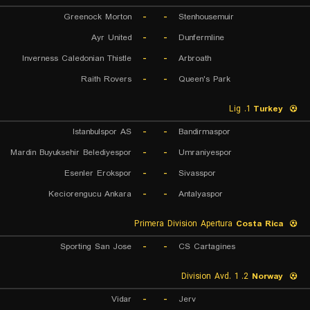
Greenock Morton
-
-
Stenhousemuir
Ayr United
-
-
Dunfermline
Inverness Caledonian Thistle
-
-
Arbroath
Raith Rovers
-
-
Queen's Park
1. Lig
Turkey
Istanbulspor AS
-
-
Bandirmaspor
Mardin Buyuksehir Belediyespor
-
-
Umraniyespor
Esenler Erokspor
-
-
Sivasspor
Keciorengucu Ankara
-
-
Antalyaspor
Primera Division Apertura
Costa Rica
Sporting San Jose
-
-
CS Cartagines
2. Division Avd. 1
Norway
Vidar
-
-
Jerv