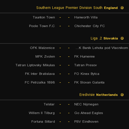
Southern League Premier Division South
England
Taunton Town
-
-
Hanworth Villa
Poole Town F.C
-
-
Chichester City FC
2. Liga
Slovakia
OFK Malzenice
-
-
OFK Banik Lehota pod Vtacnikom
MFK Zvolen
-
-
FK Humenne
Tatran Liptovsky Mikulas
-
-
Tatran Presov
FK Inter Bratislava
-
-
FO Kinex Bytca
FC Petrzalka 1898
-
-
FK Slovan Galanta
Eredivisie
Netherlands
Telstar
-
-
NEC Nijmegen
Willem II Tilburg
-
-
Go Ahead Eagles
Fortuna Sittard
-
-
PSV Eindhoven