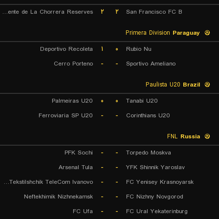
CA Independiente de La Chorrera Reserves
۲
۲
San Francisco FC B
Primera Division
Paraguay
Deportivo Recoleta
۱
۰
Rubio Nu
Cerro Porteno
-
-
Sportivo Ameliano
Paulista U20
Brazil
Palmeiras U20
۰
۰
Tanabi U20
Ferroviaria SP U20
-
-
Corinthians U20
FNL
Russia
PFK Sochi
-
-
Torpedo Moskva
Arsenal Tula
-
-
YFK Shinnik Yaroslav
FK Tekstilshchik TeleCom Ivanovo
-
-
FC Yenisey Krasnoyarsk
Neftekhimik Nizhnekamsk
-
-
FC Nizhny Novgorod
FC Ufa
-
-
FC Ural Yekaterinburg