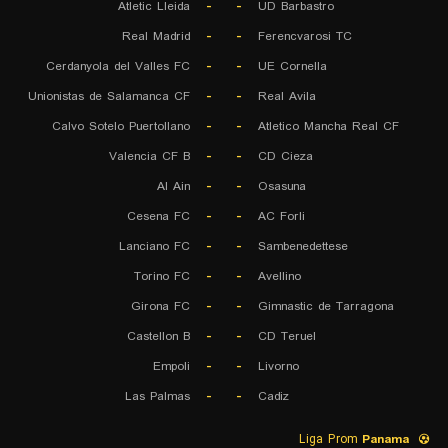
Atletic Lleida
-
-
UD Barbastro
Real Madrid
-
-
Ferencvarosi TC
Cerdanyola del Valles FC
-
-
UE Cornella
Unionistas de Salamanca CF
-
-
Real Avila
Calvo Sotelo Puertollano
-
-
Atletico Mancha Real CF
Valencia CF B
-
-
CD Cieza
Al Ain
-
-
Osasuna
Cesena FC
-
-
AC Forli
Lanciano FC
-
-
Sambenedettese
Torino FC
-
-
Avellino
Girona FC
-
-
Gimnastic de Tarragona
Castellon B
-
-
CD Teruel
Empoli
-
-
Livorno
Las Palmas
-
-
Cadiz
Liga Prom
Panama