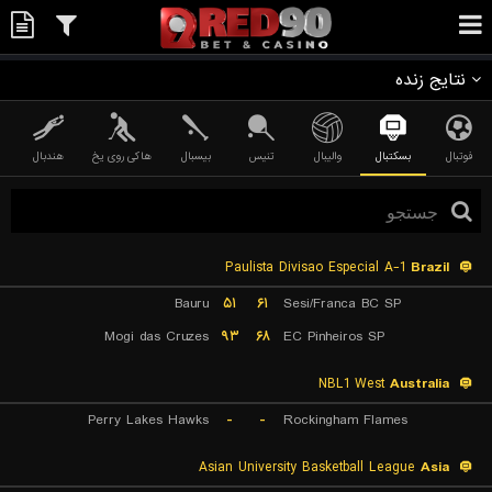
نتایج زنده
فوتبال
بسکتبال
والیبال
تنیس
بیسبال
هاکی روی یخ
هندبال
Paulista Divisao Especial A-1
Brazil
Bauru
۵۱
۶۱
Sesi/Franca BC SP
Mogi das Cruzes
۹۳
۶۸
EC Pinheiros SP
NBL1 West
Australia
Perry Lakes Hawks
-
-
Rockingham Flames
Asian University Basketball League
Asia