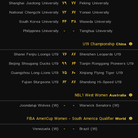
Shanghai Jiaotong University
۷۹
۷۷
Peking University
National Chengchi University
۷۲
۶۷
Yonsei University
South Korea University
۴۴
۳۸
Waseda University
Philippines University
-
-
Tsinghua University
U19 Championship
China
Shanxi Fenjiu Loongs U19
۷۶
۸۷
Shenzhen Leopards U19
Beijing Shougang Ducks U19
۹۹
۶۴
Tianjin Ronggang Pioneers U19
Guangzhou Long-Lions U19
۷۵
۶۰
Xinjiang Flying Tiger U19
Fujian Sturgeons U19
۶۲
۸۷
Shandong Hi-Speed U19
NBL1 West Women
Australia
Joondalup Wolves (W)
-
-
Warwick Senators (W)
FIBA AmeriCup Women - South America Qualifier
World
Venezuela (W)
-
-
Brazil (W)