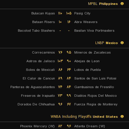
MPBL
Philippines
Bulacan Kuyas
۱۱۰
۱۰۵
Pasig City
Bataan Risers
۱۰
۱۶
Abra Weavers
Bacolod Tubo Slashers
-
-
Basilan Viva Portmasters
LNBP
Mexico
Correcaminos
۷۶
۹۵
Mineros de Zacatecas
Astros de Jalisco
۱۰۳
۹۰
Abejas de Leon
Soles de Mexicali
۸۶
۶۴
Lobos de Puebla
El Calor de Cancun
۸۹
۸۴
Santos de San Luis Potosi
Panteras de Aguascalientes
۷۴
۸۴
Gambusinos de Fresnillo
Freseros de Irapuato
۷۳
۹۹
Diablos Rojos Del Mexico
Dorados De Chihuahua
۹۶
۶۷
Fuerza Regia de Monterey
WNBA Including Playoffs
United States
Phoenix Mercury (W)
۸۲
۹۶
Atlanta Dream (W)