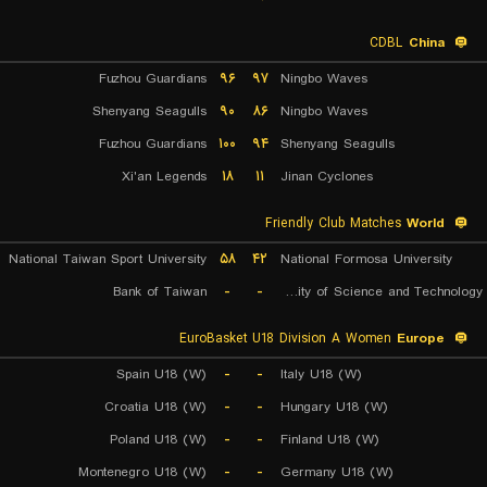
CDBL
China
Fuzhou Guardians
۹۶
۹۷
Ningbo Waves
Shenyang Seagulls
۹۰
۸۶
Ningbo Waves
Fuzhou Guardians
۱۰۰
۹۴
Shenyang Seagulls
Xi'an Legends
۱۸
۱۱
Jinan Cyclones
Friendly Club Matches
World
National Taiwan Sport University
۵۸
۴۲
National Formosa University
Bank of Taiwan
-
-
Chien Hsin University of Science and Technology
EuroBasket U18 Division A Women
Europe
Spain U18 (W)
-
-
Italy U18 (W)
Croatia U18 (W)
-
-
Hungary U18 (W)
Poland U18 (W)
-
-
Finland U18 (W)
Montenegro U18 (W)
-
-
Germany U18 (W)