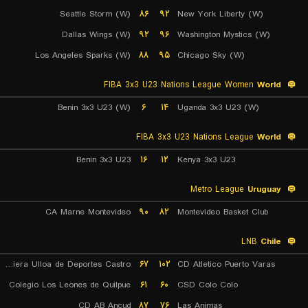
Seattle Storm (W)
۸۶
۹۲
New York Liberty (W)
Dallas Wings (W)
۹۲
۹۶
Washington Mystics (W)
Los Angeles Sparks (W)
۸۸
۹۵
Chicago Sky (W)
FIBA 3x3 U23 Nations League Women
World
Benin 3x3 U23 (W)
۶
۱۴
Uganda 3x3 U23 (W)
FIBA 3x3 U23 Nations League
World
Benin 3x3 U23
۱۶
۱۲
Kenya 3x3 U23
Metro League
Uruguay
CA Marne Montevideo
۹۰
۸۲
Montevideo Basket Club
LNB
Chile
Naviera Ulloa de Deportes Castro
۶۷
۱۰۲
CD Atletico Puerto Varas
Colegio Los Leones de Quilpue
۶۱
۶۰
CSD Colo Colo
CD AB Ancud
۸۷
۷۶
Las Animas